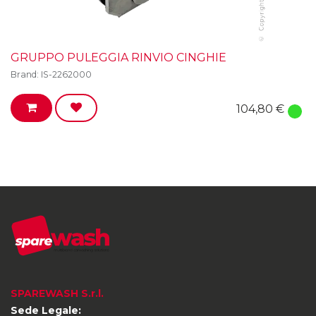
GRUPPO PULEGGIA RINVIO CINGHIE
Brand:
IS-2262000
104,80
€
SPAREWASH S.r.l.
Sede Legale: