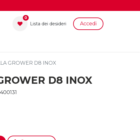
0
Accedi
Lista dei desid​eri
LA GROWER D8 INOX
GROWER D8 INOX
400131