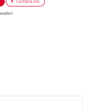
Compra ora
esideri