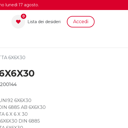
no lunedì 17 agosto.
0
Accedi
Lista dei desid​eri
TA 6X6X30
6X6X30
200144
 UNI92 6X6X30
DIN 6885 AB 6X6X30
A 6 X 6 X 30
A6X6X30 DIN 6885
TA 6X6X30