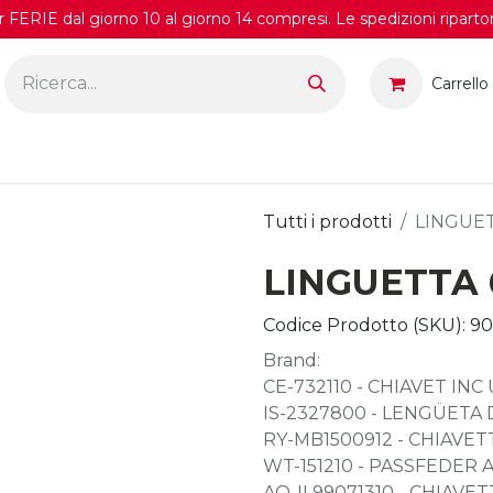
FERIE dal giorno 10 al giorno 14 compresi. Le spedizioni riparto
Carrello
Tutti i prodotti
LINGUET
LINGUETTA 
Codice Prodotto (SKU):
90
Brand:
CE-732110 - CHIAVET INC
IS-2327800 - LENGÜETA 
RY-MB1500912 - CHIAVETT
WT-151210 - PASSFEDER 
AQ-IL99071310 - CHIAVET