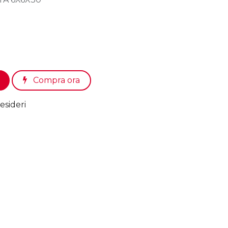
Compra ora
esideri