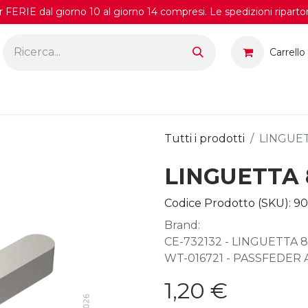
FERIE dal giorno 10 al giorno 14 compresi. Le spedizioni riparto
Carrello
Tutti i prodotti
LINGUE
LINGUETTA 
Codice Prodotto (SKU):
90
Brand:
CE-732132 - LINGUETTA 
WT-016721 - PASSFEDER 
1,20
€