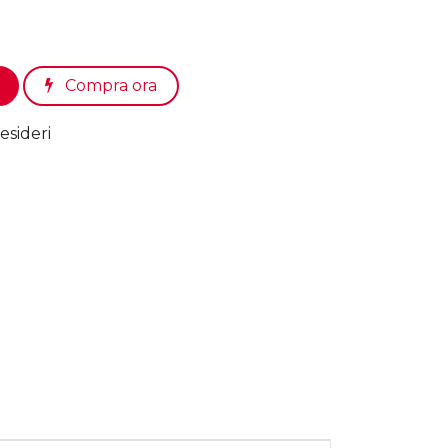
Compra ora
esideri