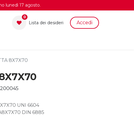
no lunedì 17 agosto.
0
Accedi
Lista dei desid​eri
TTA 8X7X70
8X7X70
200045
8X7X70 UNI 6604
A8X7X70 DIN 6885