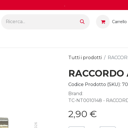
.
Carrello
Tutti i prodotti
RACCORD
RACCORDO A
Codice Prodotto (SKU):
70
Brand:
TC-NT0010148 - RACCORD
2,90
€