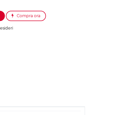
Compra ora
esideri