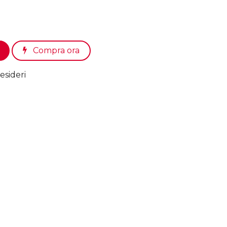
Compra ora
esideri