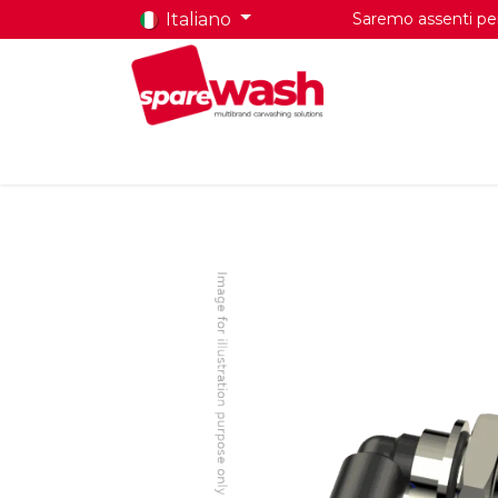
Italiano
Saremo assenti per 
Home
Prodotti
Chi Siamo
Contatti