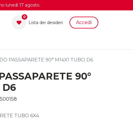
no lunedì 17 agosto.
0
Accedi
Lista dei desid​eri
O PASSAPARETE 90° M14X1 TUBO D6
PASSAPARETE 90°
 D6
500158
ARETE TUBO 6X4