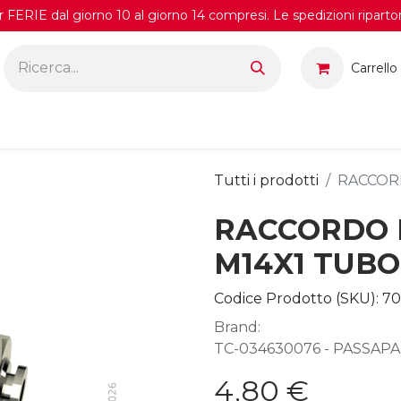
FERIE dal giorno 10 al giorno 14 compresi. Le spedizioni riparto
Carrello
Tutti i prodotti
RACCORD
RACCORDO 
M14X1 TUBO
Codice Prodotto (SKU):
70
Brand:
TC-034630076 - PASSAP
4,80
€