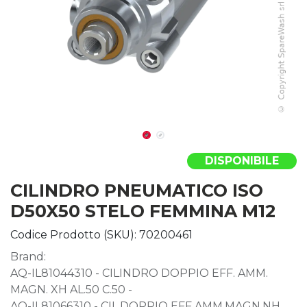
DISPONIBILE
CILINDRO PNEUMATICO ISO
D50X50 STELO FEMMINA M12
Codice Prodotto (SKU):
70200461
Brand:
AQ-IL81044310 - CILINDRO DOPPIO EFF. AMM.
MAGN. XH AL.50 C.50 -
AQ-IL81066310 - CIL.DOPPIO EFF.AMM.MAGN.NH