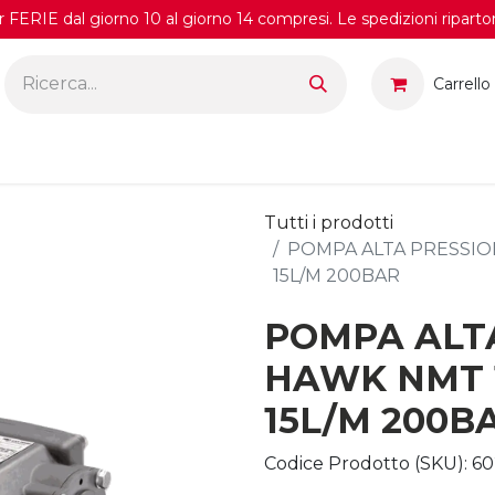
FERIE dal giorno 10 al giorno 14 compresi. Le spedizioni riparto
Carrello
Tutti i prodotti
POMPA ALTA PRESSIO
15L/M 200BAR
POMPA ALT
HAWK NMT 
15L/M 200B
Codice Prodotto (SKU):
60