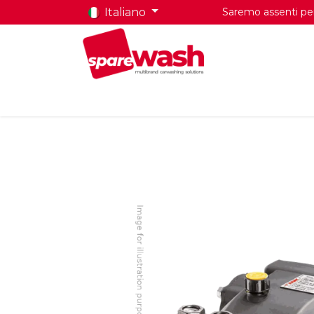
Italiano
Saremo assenti per 
Home
Prodotti
Chi Siamo
Contatti