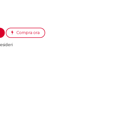
Compra ora
esideri