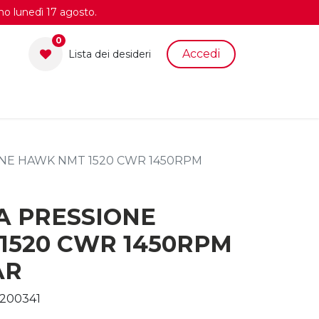
no lunedì 17 agosto.
0
Accedi
Lista dei desid​eri
NE HAWK NMT 1520 CWR 1450RPM
A PRESSIONE
1520 CWR 1450RPM
AR
200341