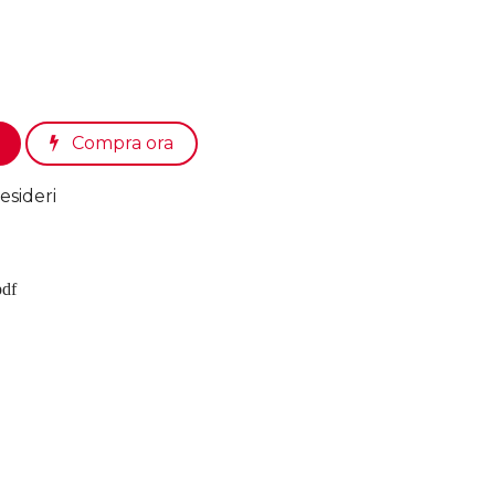
Compra ora
esideri
pdf