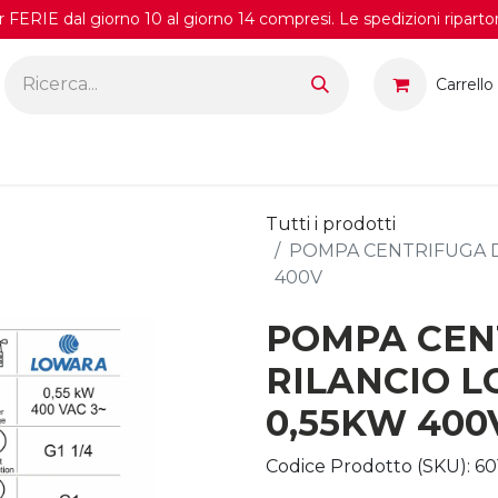
FERIE dal giorno 10 al giorno 14 compresi. Le spedizioni riparto
Carrello
Tutti i prodotti
POMPA CENTRIFUGA D
400V
POMPA CEN
RILANCIO L
0,55KW 400
Codice Prodotto (SKU):
60