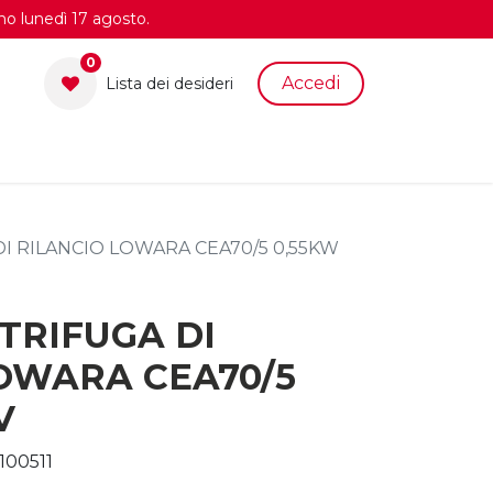
no lunedì 17 agosto.
0
Accedi
Lista dei desid​eri
I RILANCIO LOWARA CEA70/5 0,55KW
TRIFUGA DI
OWARA CEA70/5
V
100511