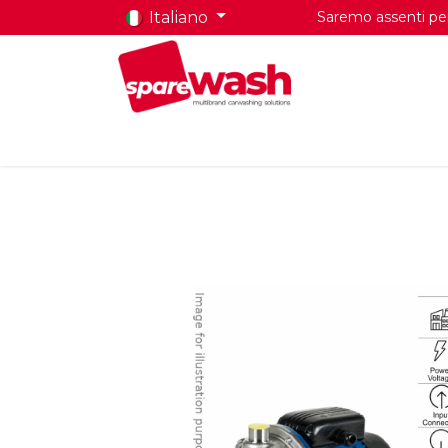
Italiano
Saremo assenti per 
Home
Prodotti
Chi Siamo
Contatti