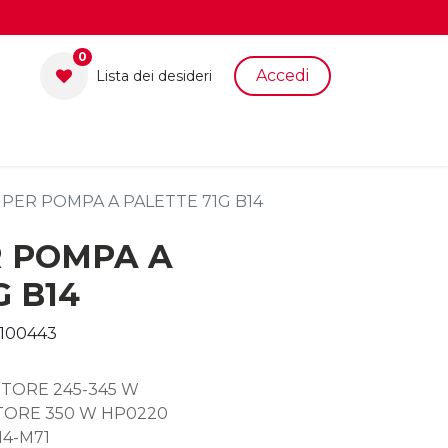
0
Accedi
Lista dei desid​eri
PER POMPA A PALETTE 71G B14
R POMPA A
G B14
100443
TORE 245-345 W
TORE 350 W HP0220
14-M71