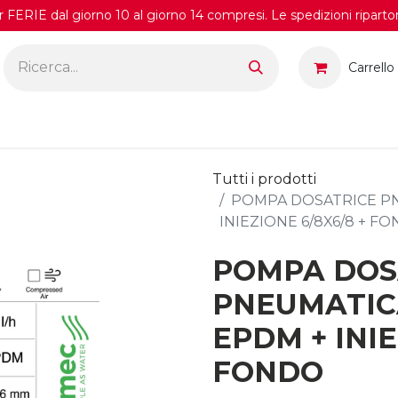
FERIE dal giorno 10 al giorno 14 compresi. Le spedizioni riparto
Carrello
Tutti i prodotti
POMPA DOSATRICE PN
INIEZIONE 6/8X6/8 + F
POMPA DOS
PNEUMATIC
EPDM + INIE
FONDO