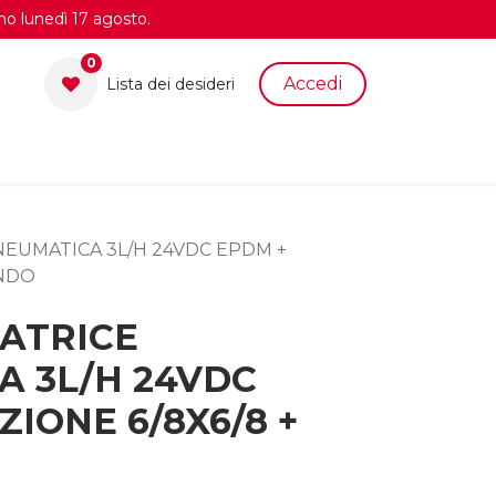
no lunedì 17 agosto.
0
Accedi
Lista dei desid​eri
EUMATICA 3L/H 24VDC EPDM +
ONDO
ATRICE
A 3L/H 24VDC
ZIONE 6/8X6/8 +