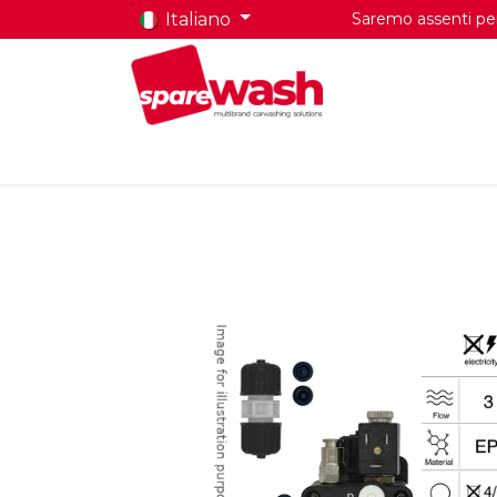
Italiano
Saremo assenti per 
Home
Prodotti
Chi Siamo
Contatti