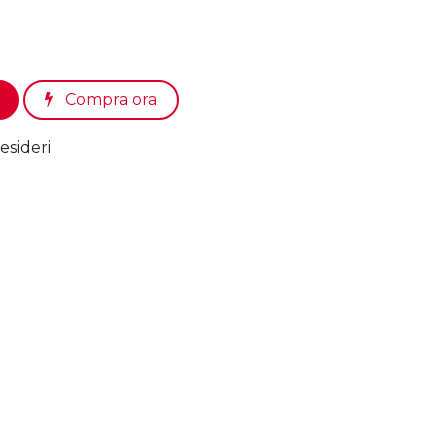
Compra ora
esideri