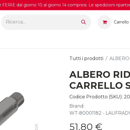
FERIE dal giorno 10 al giorno 14 compresi. Le spedizioni riparto
Carrello
Tutti i prodotti
ALBERO
ALBERO RI
CARRELLO 
Codice Prodotto (SKU):
20
Brand:
WT-80001182 - LAUFRAD
51,80
€