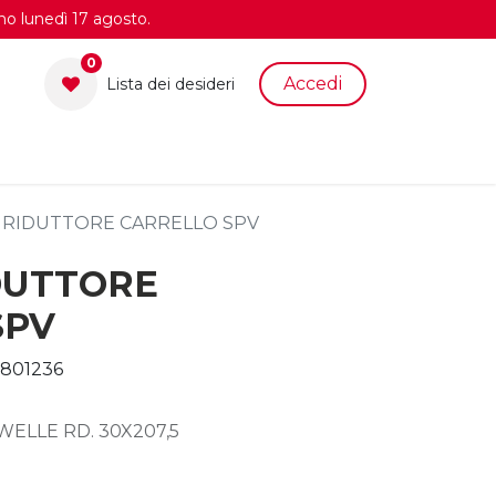
no lunedì 17 agosto.
0
Accedi
Lista dei desid​eri
 RIDUTTORE CARRELLO SPV
DUTTORE
SPV
801236
WELLE RD. 30X207,5