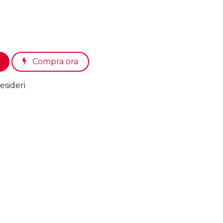
Compra ora
esideri