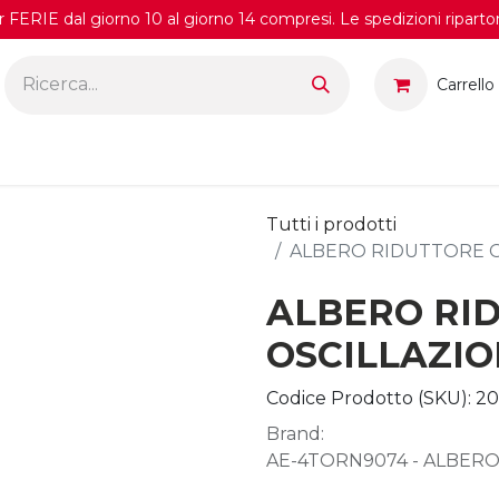
FERIE dal giorno 10 al giorno 14 compresi. Le spedizioni riparto
Carrello
Tutti i prodotti
ALBERO RIDUTTORE O
ALBERO RI
OSCILLAZI
Codice Prodotto (SKU):
20
Brand:
AE-4TORN9074 - ALBERO