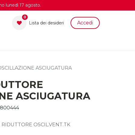
no lunedì 17 agosto.
0
Accedi
Lista dei desid​eri
SCILLAZIONE ASCIUGATURA
DUTTORE
ONE ASCIUGATURA
800444
 RIDUTTORE OSCIL.VENT.TK