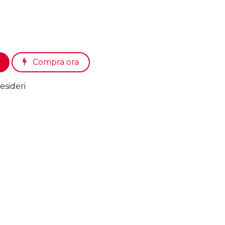
Compra ora
esideri