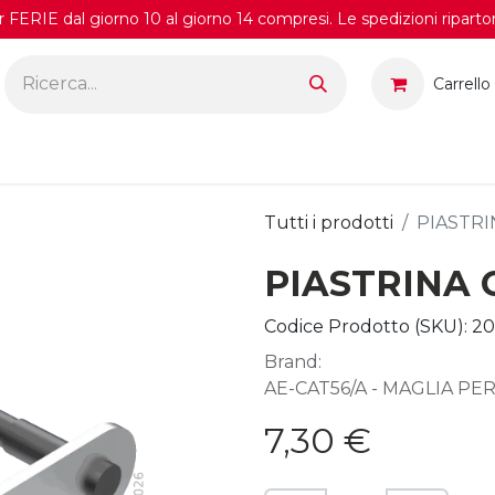
FERIE dal giorno 10 al giorno 14 compresi. Le spedizioni riparto
Carrello
Tutti i prodotti
PIASTRI
PIASTRINA 
Codice Prodotto (SKU):
2
Brand:
AE-CAT56/A - MAGLIA PER
7,30
€