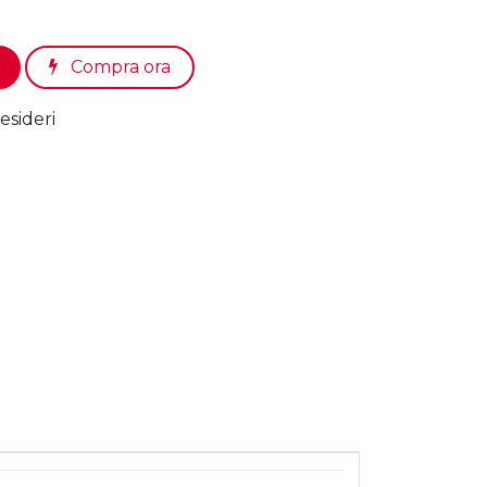
Compra ora
esideri