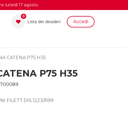
no lunedì 17 agosto.
0
Accedi
Lista dei desid​eri
NA CATENA P75 H35
CATENA P75 H35
0700089
NI FILETT.DIS.1223/R99