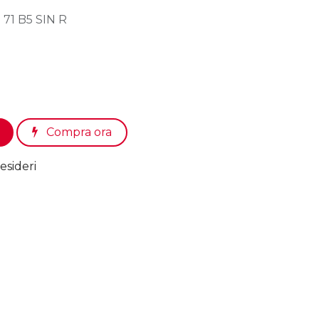
 71 B5 SIN R
Compra ora
esideri