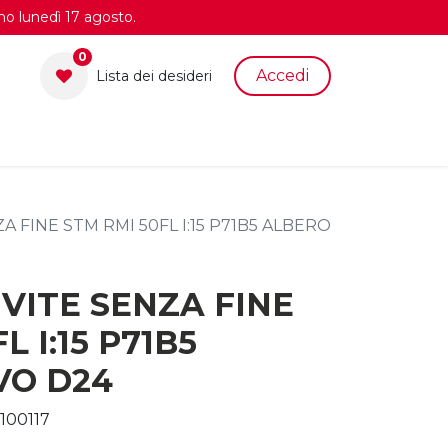
no lunedì 17 agosto.
0
Accedi
Lista dei desid​eri
 FINE STM RMI 50FL I:15 P71B5 ALBERO
VITE SENZA FINE
L I:15 P71B5
VO D24
100117