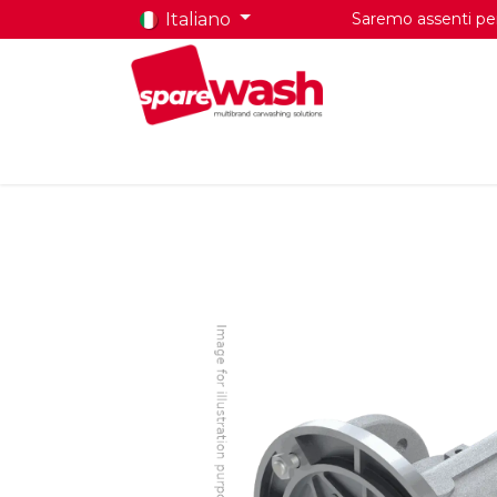
Italiano
Saremo assenti per 
Home
Prodotti
Chi Siamo
Contatti