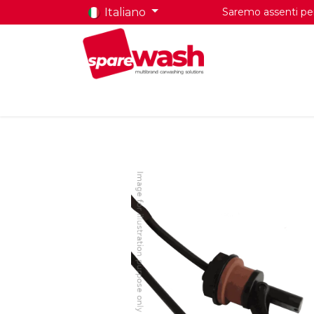
Italiano
Saremo assenti per 
Home
Prodotti
Chi Siamo
Contatti