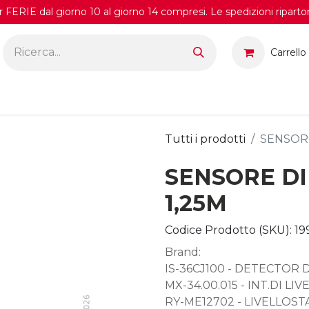
FERIE dal giorno 10 al giorno 14 compresi. Le spedizioni riparto
Carrello
Tutti i prodotti
SENSORE
SENSORE DI
1,25M
Codice Prodotto (SKU):
19
Brand:
IS-36CJ100 - DETECTOR 
MX-34.00.015 - INT.DI LIV
RY-ME12702 - LIVELLOST