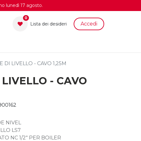
no lunedì 17 agosto.
0
Accedi
Lista dei desid​eri
 DI LIVELLO - CAVO 1,25M
 LIVELLO - CAVO
900162
DE NIVEL
ELLO LS7
ATO NC 1/2" PER BOILER