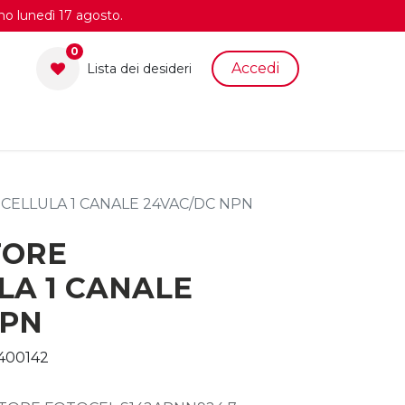
no lunedì 17 agosto.
0
Accedi
Lista dei desid​eri
CELLULA 1 CANALE 24VAC/DC NPN
TORE
LA 1 CANALE
NPN
400142