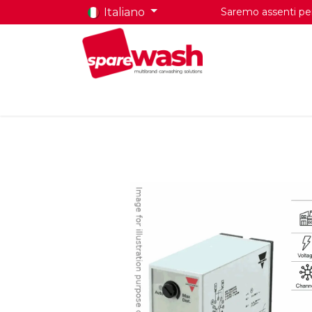
Italiano
Saremo assenti per 
Home
Prodotti
Chi Siamo
Contatti