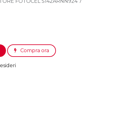
CATORE FOTOCEL S142ARNN924 7
Compra ora
esideri